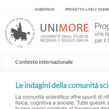
Progetto Lively Ageing
HOMEPAGE
PROGETTO LIVELY AGEI
Contesto internazionale
Le indagini della comunità sci
La comunità scientifica offre spunti di rifl
fisica, cognitiva e sociale. Tutte queste
buone prassi correlate al benessere degl