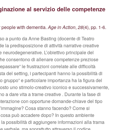
aginazione al servizio delle competenze
or people with dementia.
Age in Action
,
28
(4), pp. 1-6.
o a punto da Anne Basting (docente di Teatro
 la predisposizione di attività narrative creative
ie neurodegenerative. L’obiettivo principale del
g che consentono di allenare competenze preziose
passare” le frustrazioni correlate alle difficoltà
 del setting, i partecipanti hanno la possibilità di
lo gruppo” e particolare importanza ha la figura del
oposto uno stimolo-creativo iconico e successivamente,
no a dare vita a trame creative . Durante la fase di
l’interazione con opportune domande-chiave del tipo
ell’immagine? Cosa stanno facendo? Come si
 cosa può accadere dopo? In questo ambiente
 la possibilità di aggiungere informazioni alla trama
ce verbale, ma soprattutto attraverso il codice