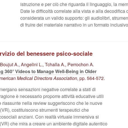
istruzione e per ciò che riguarda il linguaggio, la me
Date le difficoltà correlate alla vista e alla decodifica
considerata un valido supporto: gli audiolibri, strumen
di fruire del materiale narrativo in un formato inclusivo
ervizio del benessere psico-sociale
 Boujut A., Angelini L., Tchalla A., Perrochon A.
ing 360° Videos to Manage Well-Being in Older
American Medical Directors Association
, pp. 564-572.
ergano sensazioni negative correlate a stati di
agione è necessario proporre attività educative utili
e riassunte nella review suggeriscono che le nuove
(VR), costituiscono strumenti terapeutici che
osociali anziani. Con realtà virtuale immersiva si
 (VR) che mira a creare un ambiente digitale autentico