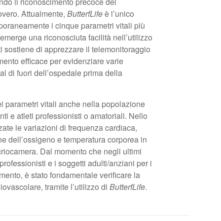
tendo il riconoscimento precoce del
covero. Attualmente,
ButterfLife
è l’unico
oraneamente i cinque parametri vitali più
emerge una riconosciuta facilità nell’utilizzo
ti sostiene di apprezzare il telemonitoraggio
mento efficace per evidenziare varie
l di fuori dell’ospedale prima della
ei parametri vitali anche nella popolazione
e atleti professionisti o amatoriali. Nello
ate le variazioni di frequenza cardiaca,
one dell’ossigeno e temperatura corporea in
n criocamera. Dal momento che negli ultimi
 professionisti e i soggetti adulti/anziani per i
iamento, è stato fondamentale verificare la
ovascolare, tramite l’utilizzo di
ButterfLife
.