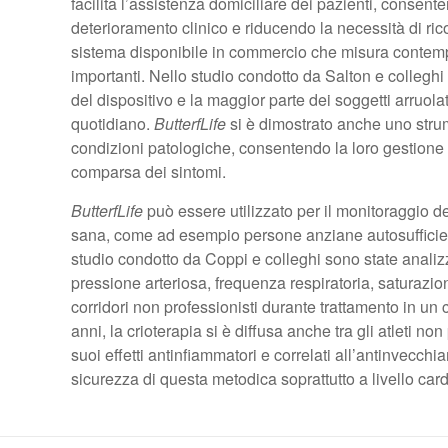
facilita l’assistenza domiciliare dei pazienti, consen
deterioramento clinico e riducendo la necessità di ri
sistema disponibile in commercio che misura contemp
importanti. Nello studio condotto da Salton e colleghi 
del dispositivo e la maggior parte dei soggetti arruola
quotidiano.
ButterfLife
si è dimostrato anche uno stru
condizioni patologiche, consentendo la loro gestione a
comparsa dei sintomi.
ButterfLife
può essere utilizzato per il monitoraggio d
sana, come ad esempio persone anziane autosufficienti 
studio condotto da Coppi e colleghi sono state analizz
pressione arteriosa, frequenza respiratoria, saturazi
corridori non professionisti durante trattamento in u
anni, la crioterapia si è diffusa anche tra gli atleti non
suoi effetti antinfiammatori e correlati all’antinvecch
sicurezza di questa metodica soprattutto a livello cardi