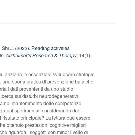
 Shi J. (2022). Reading activities
ts.
Alzheimer’s Research & Therapy
, 14(1),
iù anziana, è essenziale sviluppare strategie
o: una buona pratica di prevenzione ha a che
orta i dati provenienti da uno studio
icerca sui disturbi neurodegenerativi
ura nel mantenimento delle competenze
ro gruppi sperimentali considerando due
. Il risultato principale? La lettura può essere
 ha ottenuto prestazioni cognitive migliori
 che riguarda i soggetti con minor livello di