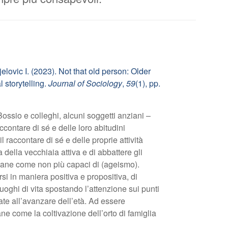
lovic I. (2023). Not that old person: Older
 storytelling.
Journal of Sociology
,
59
(1), pp.
ossio e colleghi, alcuni soggetti anziani –
ccontare di sé e delle loro abitudini
il raccontare di sé e delle proprie attività
 della vecchiaia attiva e di abbattere gli
iane come non più capaci di (ageismo).
irsi in maniera positiva e propositiva, di
i luoghi di vita spostando l’attenzione sui punti
late all’avanzare dell’età. Ad essere
ane come la coltivazione dell’orto di famiglia