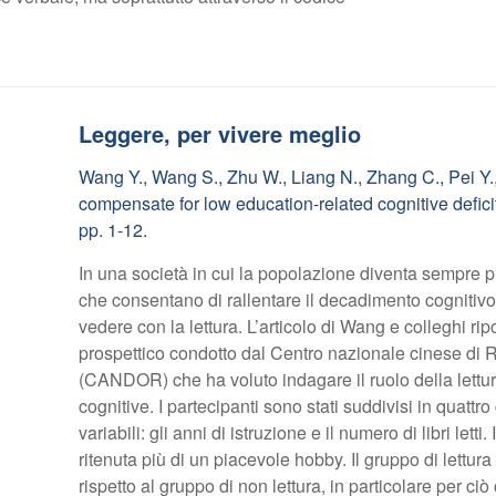
Leggere, per vivere meglio
Wang Y., Wang S., Zhu W., Liang N., Zhang C., Pei Y.,
compensate for low education-related cognitive defici
pp. 1-12.
In una società in cui la popolazione diventa sempre p
che consentano di rallentare il decadimento cognitiv
vedere con la lettura. L’articolo di Wang e colleghi rip
prospettico condotto dal Centro nazionale cinese di R
(CANDOR) che ha voluto indagare il ruolo della lett
cognitive. I partecipanti sono stati suddivisi in quatt
variabili: gli anni di istruzione e il numero di libri letti
ritenuta più di un piacevole hobby. Il gruppo di lettura
rispetto al gruppo di non lettura, in particolare per ciò