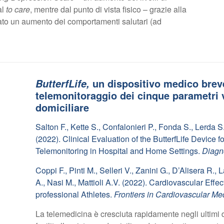
al
to care
, mentre dal punto di vista fisico – grazie alla
ato un aumento dei comportamenti salutari (ad
un dispositivo medico breve
ButterfLife,
telemonitoraggio dei cinque parametri vi
domiciliare
Salton F., Kette S., Confalonieri P., Fonda S., Lerda 
(2022). Clinical Evaluation of the ButterfLife Device
Telemonitoring in Hospital and Home Settings.
Diagn
Coppi F., Pinti M., Selleri V., Zanini G., D’Alisera R.,
A., Nasi M., Mattioli A.V. (2022). Cardiovascular Eff
professional Athletes.
Frontiers in Cardiovascular Me
La telemedicina è cresciuta rapidamente negli ultimi 