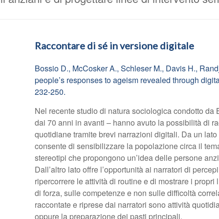
Raccontare di sé in versione digitale
Bossio D., McCosker A., Schleser M., Davis H., Randje
people’s responses to ageism revealed through digital
232-250.
Nel recente studio di natura sociologica condotto da B
dai 70 anni in avanti – hanno avuto la possibilità di ra
quotidiane tramite brevi narrazioni digitali. Da un lato 
consente di sensibilizzare la popolazione circa il tema
stereotipi che propongono un’idea delle persone anz
Dall’altro lato offre l’opportunità ai narratori di percep
ripercorrere le attività di routine e di mostrare i propr
di forza, sulle competenze e non sulle difficoltà corre
raccontate e riprese dai narratori sono attività quotidi
oppure la preparazione dei pasti principali.