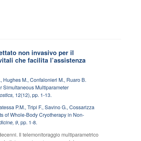
ttato non invasivo per il
tali che facilita l’assistenza
S., Hughes M., Confalonieri M., Ruaro B.
 for Simultaneous Multiparameter
ostics,
12(12), pp. 1-13.
 Latessa P.M., Tripi F., Savino G., Cossarizza
ects of Whole-Body Cryotherapy in Non-
dicine, 9
, pp. 1-8.
decenni. Il telemonitoraggio multiparametrico