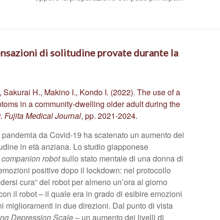
ensazioni di solitudine provate durante la
Sakurai H., Makino I., Kondo I. (2022). The use of a
oms in a community-dwelling older adult during the
y.
Fujita Medical Journal
, pp. 2021-2024.
lla pandemia da Covid-19 ha scatenato un aumento dei
tudine in età anziana. Lo studio giapponese
n
companion robot
sullo stato mentale di una donna di
emozioni positive dopo il lockdown: nel protocollo
dersi cura” del robot per almeno un’ora al giorno
con il robot – il quale era in grado di esibire emozioni
i miglioramenti in due direzioni. Dal punto di vista
ing Depression Scale
– un aumento dei livelli di